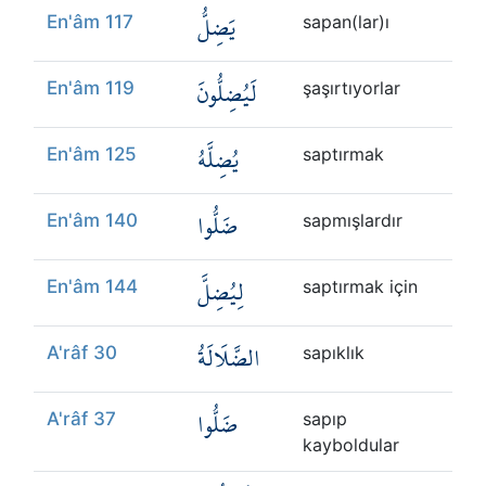
يَضِلُّ
En'âm 117
sapan(lar)ı
لَيُضِلُّونَ
En'âm 119
şaşırtıyorlar
يُضِلَّهُ
En'âm 125
saptırmak
ضَلُّوا
En'âm 140
sapmışlardır
لِيُضِلَّ
En'âm 144
saptırmak için
الضَّلَالَةُ
A'râf 30
sapıklık
ضَلُّوا
A'râf 37
sapıp
kayboldular