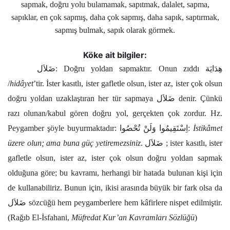
Kökler
sapmak, doğru yolu bulamamak, sapıtmak, dalalet, sapma,
sapıklar, en çok sapmış, daha çok sapmış, daha sapık, saptırmak,
sapmış bulmak, sapık olarak görmek.
Üyelik
Köke ait bilgiler:
ضَلاَل: Doğru yoldan sapmaktır. Onun zıddı هِدَايَة
/
hidâyet
’tir. İster kasıtlı, ister gafletle olsun, ister az, ister çok olsun
doğru yoldan uzaklaştıran her tür sapmaya ضَلاَل denir. Çünkü
razı olunan/kabul gören doğru yol, gerçekten çok zordur. Hz.
Peygamber şöyle buyurmaktadır: اِسْتَقِيمُوا وَلَنْ تُحْصُوا:
İstikâmet
üzere olun; ama buna güç yetiremezsiniz
. ضَلاَل ; ister kasıtlı, ister
gafletle olsun, ister az, ister çok olsun doğru yoldan sapmak
olduğuna göre; bu kavramı, herhangi bir hatada bulunan kişi için
de kullanabiliriz. Bunun için, ikisi arasında büyük bir fark olsa da
ضَلاَل sözcüğü hem peygamberlere hem kâfirlere nispet edilmiştir.
(Rağıb El-İsfahani,
Müfredat Kur’an Kavramları Sözlüğü
)