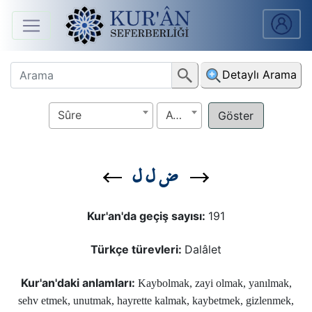
Anasayfa
Detaylı Arama
Sûreler
Sûre
Ayet
Arapça
Ders
ض ل ل
V.
Ders
Kur'an'da geçiş sayısı:
191
Notları
Türkçe türevleri:
Dalâlet
Kur'ân
Seferberliği
Kur'an'daki anlamları:
Kaybolmak, zayi olmak, yanılmak,
sehv etmek, unutmak, hayrette kalmak, kaybetmek, gizlenmek,