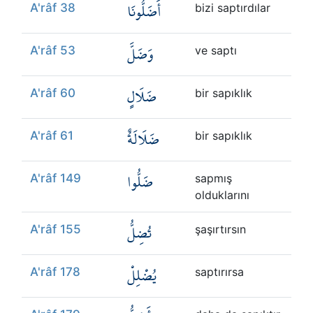
أَضَلُّونَا
A'râf 38
bizi saptırdılar
وَضَلَّ
A'râf 53
ve saptı
ضَلَالٍ
A'râf 60
bir sapıklık
ضَلَالَةٌ
A'râf 61
bir sapıklık
ضَلُّوا
A'râf 149
sapmış
olduklarını
تُضِلُّ
A'râf 155
şaşırtırsın
يُضْلِلْ
A'râf 178
saptırırsa