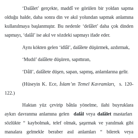
‘Dalâlet’ gerçekte, maddî ve görülen bir yoldan sapma
olduğu halde, daha sonra din ve akıl yolundan sapmak anlamına
kullanılmaya başlanmıştır. Bu nedenle ‘delâlet’ daha çok dinden
sapmayı, ‘dalâl’ ise akıl ve sözdeki sapmayı ifade eder.
Aynı kökten gelen ‘idlâl’, dalâlete düşürmek, azdırmak,
‘Mudıl’ dalâlete düşüren, sapıttıran,
‘Dâll’, dalâlete düşen, sapan, sapmış, anlamlarına gelir.
(Hüseyin K. Ece,
İslam’ın Temel Kavramları,
s. 120-
122.)
Haktan yüz çevirip bâtıla yönelme, ilahi buyruklara
aykırı davranma anlamına gelen
dalâl
veya
dalâlet
mastarları
sözlükte “ kaybolmak, telef olmak, şaşırmak ve yanılmak gibi
manalara gelmekle beraber asıl anlamları “ bilerek veya