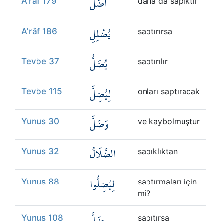
أَضَلُّ
A'râf 179
daha da sapıktır
يُضْلِلِ
A'râf 186
saptırırsa
يُضَلُّ
Tevbe 37
saptırılır
لِيُضِلَّ
Tevbe 115
onları saptıracak
وَضَلَّ
Yunus 30
ve kaybolmuştur
الضَّلَالُ
Yunus 32
sapıklıktan
لِيُضِلُّوا
Yunus 88
saptırmaları için
mi?
ضَلَّ
Yunus 108
sapıtırsa