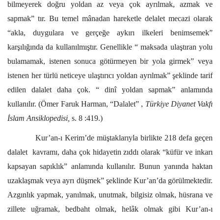
bilmeyerek doğru yoldan az veya çok ayrılmak, azmak ve
sapmak” tır. Bu temel mânadan hareketle delalet mecazi olarak
“akla, duygulara ve gerçeğe aykırı ilkeleri benimsemek”
karşılığında da kullanılmıştır. Genellikle “ maksada ulaştıran yolu
bulamamak, istenen sonuca götürmeyen bir yola girmek” veya
istenen her türlü neticeye ulaştırıcı yoldan ayrılmak” şeklinde tarif
edilen dalalet daha çok. “ dinî yoldan sapmak” anlamında
kullanılır. (Ömer Faruk Harman, “Dalalet” ,
Türkiye Diyanet Vakfı
İslam Ansiklopedisi,
s. 8 :419.)
Kur’an-ı Kerim’de müştaklarıyla birlikte 218 defa geçen
dalalet kavramı, daha çok hidayetin zıddı olarak “küfür ve inkarı
kapsayan sapıklık” anlamında kullanılır. Bunun yanında haktan
uzaklaşmak veya ayrı düşmek” şeklinde Kur’an’da görülmektedir.
Azgınlık yapmak, yanılmak, unutmak, bilgisiz olmak, hüsrana ve
zillete uğramak, bedbaht olmak, helâk olmak gibi Kur’an-ı