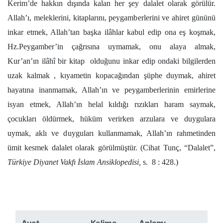
Kerim’de hakkın dışında kalan her şey dalalet olarak görülür.
Allah’ı, meleklerini, kitaplarını, peygamberlerini ve ahiret gününü
inkar etmek, Allah’tan başka ilâhlar kabul edip ona eş koşmak,
Hz.Peygamber’in çağrısına uymamak, onu alaya almak,
Kur’an’ın ilâhî bir kitap olduğunu inkar edip ondaki bilgilerden
uzak kalmak , kıyametin kopacağından şüphe duymak, ahiret
hayatına inanmamak, Allah’ın ve peygamberlerinin emirlerine
isyan etmek, Allah’ın helal kıldığı rızıkları haram saymak,
çocukları öldürmek, hüküm verirken arzulara ve duygulara
uymak, aklı ve duyguları kullanmamak, Allah’ın rahmetinden
ümit kesmek dalalet olarak görülmüştür. (Cihat Tunç, “Dalalet”,
Türkiye Diyanet Vakfı İslam Ansiklopedisi,
s. 8 : 428.)
Ayet
Kelime
Anlamı