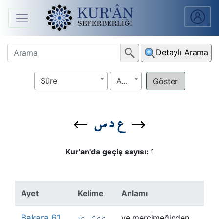
Anasayfa
Detaylı Arama
Sûreler
Sûre
Ayet
Arapça
Ders
ع د س
V.
Ders
Kur'an'da geçiş sayısı:
1
Notları
Kur'ân
Ayet
Kelime
Anlamı
Seferberliği
Bakara 61
ve mercimeğinden