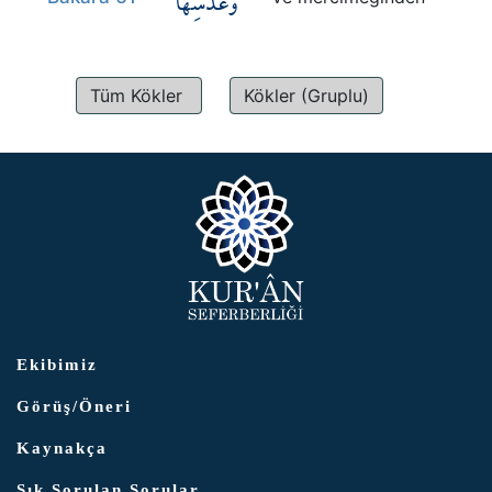
وَعَدَسِهَا
Kökler
Üyelik
Tüm Kökler
Kökler (Gruplu)
Ekibimiz
Görüş/Öneri
Kaynakça
Sık Sorulan Sorular