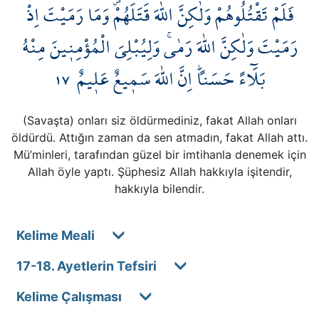
فَلَمْ تَقْتُلُوهُمْ وَلٰكِنَّ اللّٰهَ قَتَلَهُمْۖ وَمَا رَمَيْتَ اِذْ
Kökler
رَمَيْتَ وَلٰكِنَّ اللّٰهَ رَمٰىۚ وَلِيُبْلِيَ الْمُؤْمِن۪ينَ مِنْهُ
Üyelik
١٧
بَلَٓاءً حَسَناًۜ اِنَّ اللّٰهَ سَم۪يعٌ عَل۪يمٌ
(Savaşta) onları siz öldürmediniz, fakat Allah onları
öldürdü. Attığın zaman da sen atmadın, fakat Allah attı.
Mü’minleri, tarafından güzel bir imtihanla denemek için
Allah öyle yaptı. Şüphesiz Allah hakkıyla işitendir,
hakkıyla bilendir.
Kelime Meali
17-18. Ayetlerin Tefsiri
Kelime Çalışması