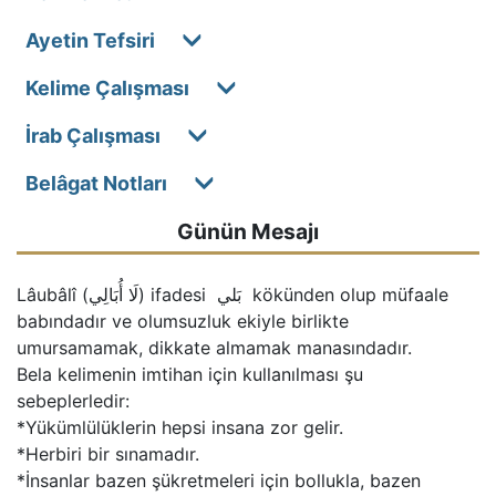
Ayetin Tefsiri
Kelime Çalışması
İrab Çalışması
Belâgat Notları
Günün Mesajı
Lâubâlî (لَا أُبَالِي) ifadesi  بَلي  kökünden olup müfaale 
babındadır ve olumsuzluk ekiyle birlikte 
umursamamak, dikkate almamak manasındadır.

Bela kelimenin imtihan için kullanılması şu 
sebeplerledir:

*Yükümlülüklerin hepsi insana zor gelir.

*Herbiri bir sınamadır.

*İnsanlar bazen şükretmeleri için bollukla, bazen 