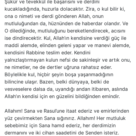
Şükür ve tevekkül ile başarısını ve derdini
kucakladığında, huzurla dolacaktır. Zira, o kul bilir ki,
ona o nimeti ve derdi gönderen Allah, onun
mutluluğundan da, hüznünden de haberdar olandır. Ve
O dilediğinde, mutluluğunu bereketlendirecek, acısını
ise dindirecektir. Kul, Allah’ın kendisine verdiği güç ile
maddi alemde, elinden geleni yapar ve manevi alemde,
kendisini Rabbine teslim eder. Kendini
yalnızlaştırmayan kulun nefsi de sakinleşir ve artık onu,
ne nimetler, ne de dertler uğruna rahatsız eder.
Böylelikle kul, hiçbir şeyin boşa yaşanmadığının
bilincine ulaşır. Bazen, belki dünyaya, belki de
vesveselere dalsa da, uyandığı andan itibaren, aslında
Allah’ın kendisi için en güzelini bildiğinden emindir.
Allahım! Sana ve Rasul’une itaat ederiz ve emirlerinden
yüz çevirmekten Sana sığınırız. Allahım! Her mutluluk
sebebimiz için Sana hamd ederiz, her derdimizin
dermanını ve iki cihan saadetini de Senden isteriz.