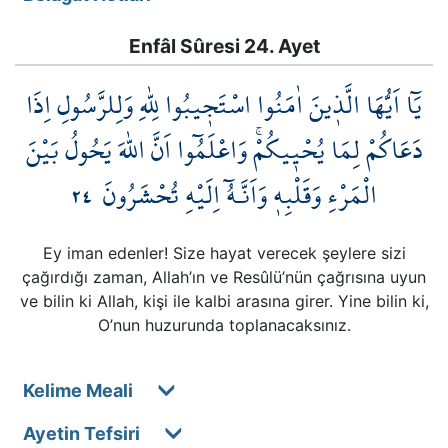
Enfâl Sûresi 24. Ayet
يَٓا اَيُّهَا الَّذ۪ينَ اٰمَنُوا اسْتَج۪يبُوا لِلّٰهِ وَلِلرَّسُولِ اِذَا
دَعَاكُمْ لِمَا يُحْي۪يكُمْۚ وَاعْلَمُٓوا اَنَّ اللّٰهَ يَحُولُ بَيْنَ
٢٤
الْمَرْءِ وَقَلْبِه۪ وَاَنَّـهُٓ اِلَيْهِ تُحْشَرُونَ
Ey iman edenler! Size hayat verecek şeylere sizi
çağırdığı zaman, Allah’ın ve Resûlü’nün çağrısına uyun
ve bilin ki Allah, kişi ile kalbi arasına girer. Yine bilin ki,
O’nun huzurunda toplanacaksınız.
Kelime Meali
Ayetin Tefsiri