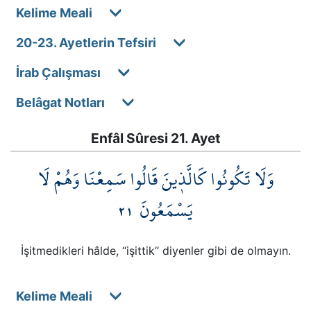
Kelime Meali
20-23. Ayetlerin Tefsiri
İrab Çalışması
Belâgat Notları
Enfâl Sûresi 21. Ayet
وَلَا تَكُونُوا كَالَّذ۪ينَ قَالُوا سَمِعْنَا وَهُمْ لَا
٢١
يَسْمَعُونَ
İşitmedikleri hâlde, “işittik” diyenler gibi de olmayın.
Kelime Meali