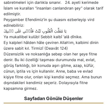
sabretmeleri için darlıkla sınanır.   24. ayeti kerimede 
İslam ve kuralları “insanları canlandıran şey” olarak tarif 
edilmiştir.

Peygamber Efendimiz’in şu duasını ezberleyip vird 
edinebiliriz:

يَا مُقَلِّبَ الْقُلُوبِ ثَبِّتْ قَلْب۪ي عَلَى د۪ينِكَ

Ya mukallibel kulûb! Sebbit kalbî ‘alâ dînike.

Ey kalpleri hâlden hâle çeviren Allah’ım, kalbimi dinin 
üzere sabit kıl. Tirmizî (Deavât 124)

Düzensizlik ve noksanlığa sebep olan her şeye fitne 
denir. Bu iki özelliği taşıması durumunda mal, evlat, 
görüş farklılığı, bir konuda aşırı gitme, azap, küfür, 
cünun, iptila vs için kullanılır. Anne, baba ve evlad 
kişiye fitne olur, onları kişi kendisi seçmez. Ama bunun 
dışındakileri kendimiz seçeriz. Dolayısıyla fitne 
Sayfadan Gönüle Düşenler