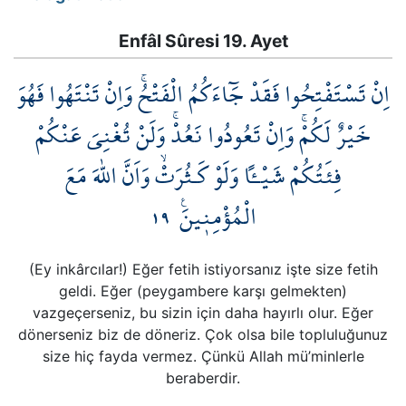
Enfâl Sûresi 19. Ayet
اِنْ تَسْتَفْتِحُوا فَقَدْ جَٓاءَكُمُ الْفَتْحُۚ وَاِنْ تَنْتَهُوا فَهُوَ
خَيْرٌ لَكُمْۚ وَاِنْ تَعُودُوا نَعُدْۚ وَلَنْ تُغْنِيَ عَنْكُمْ
فِئَتُكُمْ شَيْـٔاً وَلَوْ كَـثُرَتْۙ وَاَنَّ اللّٰهَ مَعَ
١٩
الْمُؤْمِن۪ينَ۟
(Ey inkârcılar!) Eğer fetih istiyorsanız işte size fetih
geldi. Eğer (peygambere karşı gelmekten)
vazgeçerseniz, bu sizin için daha hayırlı olur. Eğer
dönerseniz biz de döneriz. Çok olsa bile topluluğunuz
size hiç fayda vermez. Çünkü Allah mü’minlerle
beraberdir.