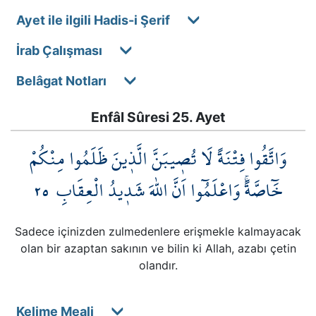
Ayet ile ilgili Hadis-i Şerif
İrab Çalışması
Belâgat Notları
Enfâl Sûresi 25. Ayet
وَاتَّقُوا فِتْنَةً لَا تُص۪يبَنَّ الَّذ۪ينَ ظَلَمُوا مِنْكُمْ
٢٥
خَٓاصَّةًۚ وَاعْلَمُٓوا اَنَّ اللّٰهَ شَد۪يدُ الْعِقَابِ
Sadece içinizden zulmedenlere erişmekle kalmayacak
olan bir azaptan sakının ve bilin ki Allah, azabı çetin
olandır.
Kelime Meali