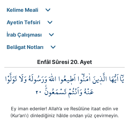
Kelime Meali
Ayetin Tefsiri
İrab Çalışması
Belâgat Notları
Enfâl Sûresi 20. Ayet
يَٓا اَيُّهَا الَّذ۪ينَ اٰمَنُٓوا اَط۪يعُوا اللّٰهَ وَرَسُولَهُ وَلَا تَوَلَّوْا
٢٠
عَنْهُ وَاَنْتُمْ تَسْمَعُونَۚ
Ey iman edenler! Allah’a ve Resûlüne itaat edin ve
(Kur’an’ı) dinlediğiniz hâlde ondan yüz çevirmeyin.