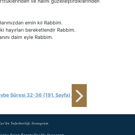
ttüklerinden ve halini güzelleştirdiklerinden
ularımızdan emin kıl Rabbim.
i hayırları bereketlendir Rabbim.
manını daim eyle Rabbim.
vbe Sûresi 32-36 (191. Sayfa)
ur'ân Seferberliği Instagram
atma Serap Karamollaoğlu Instagram