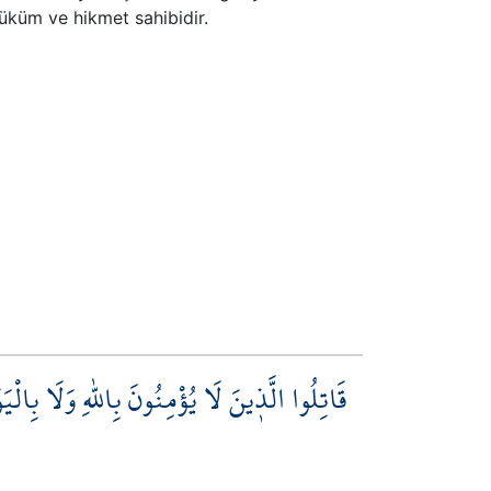
 hüküm ve hikmet sahibidir.
قَاتِلُوا الَّذ۪ينَ لَا يُؤْمِنُونَ بِاللّٰهِ وَلَا بِال