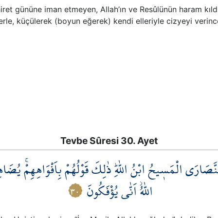
ahiret gününe iman etmeyen, Allah’ın ve Resûlünün haram kıl
le, küçülerek (boyun eğerek) kendi elleriyle cizyeyi verin
Tevbe Sûresi 30. Ayet
لنَّصَارَى الْمَس۪يحُ ابْنُ اللّٰهِۜ ذٰلِكَ قَوْلُهُمْ بِاَفْوَاهِهِمْۚ يُضَاهِؤ
اللّٰهُۘ اَنّٰى يُؤْفَكُونَ
٣٠