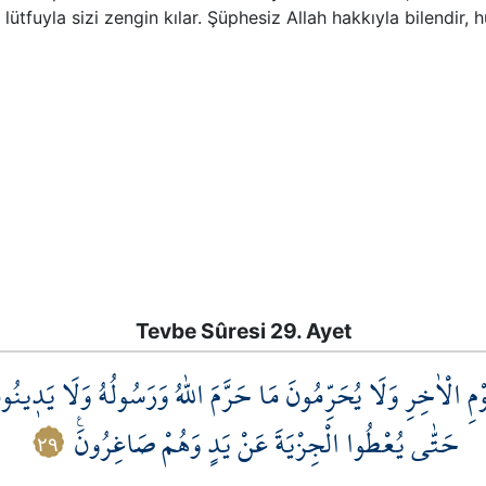
 lütfuyla sizi zengin kılar. Şüphesiz Allah hakkıyla bilendir,
Tevbe Sûresi 29. Ayet
ْيَوْمِ الْاٰخِرِ وَلَا يُحَرِّمُونَ مَا حَرَّمَ اللّٰهُ وَرَسُولُهُ وَلَا يَد۪ي
حَتّٰى يُعْطُوا الْجِزْيَةَ عَنْ يَدٍ وَهُمْ صَاغِرُونَ۟
٢٩