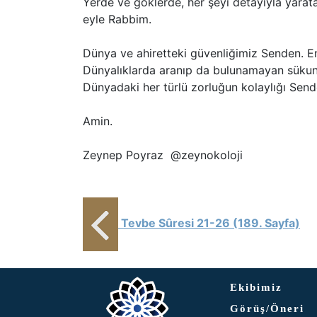
Yerde ve göklerde, her şeyi detayıyla yarata
eyle Rabbim.
Dünya ve ahiretteki güvenliğimiz Senden. En
Dünyalıklarda aranıp da bulunamayan sükunet
Dünyadaki her türlü zorluğun kolaylığı Sende
Amin.
Zeynep Poyraz @zeynokoloji
Tevbe Sûresi 21-26 (189. Sayfa)
Ekibimiz
Görüş/Öneri