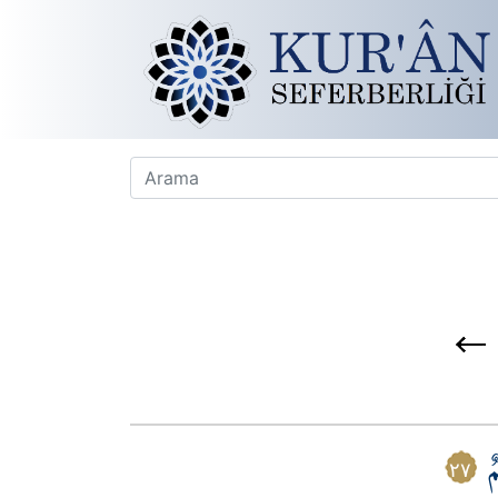
يمٌ
٢٧