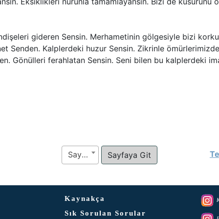
nsın. Eksiklikleri nurunla tamamlayansın. Bizi de kusurunu ör
dişeleri gideren Sensin. Merhametinin gölgesiyle bizi kork
 Senden. Kalplerdeki huzur Sensin. Zikrinle ömürlerimizdek
n. Gönülleri ferahlatan Sensin. Seni bilen bu kalplerdeki i
Te
Sayfa
Kaynakça
K
Sık Sorulan Sorular
F