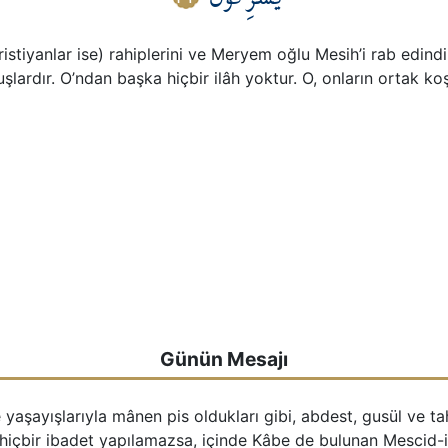
ıristiyanlar ise) rahiplerini ve Meryem oğlu Mesih’i rab edind
ardır. O’ndan başka hiçbir ilâh yoktur. O, onların ortak koş
Günün Mesajı
 ve yaşayışlarıyla mânen pis oldukları gibi, abdest, gusül ve t
z hiçbir ibadet yapılamazsa, içinde Kâbe de bulunan Mescid-i 