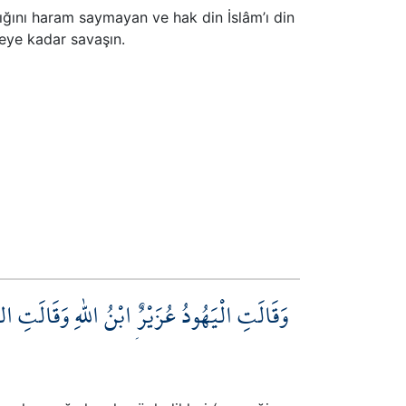
dığını haram saymayan ve hak din İslâm’ı din
ceye kadar savaşın.
وَقَالَتِ الْيَهُودُ عُزَيْرٌۨ ابْنُ اللّٰهِ وَقَالَتِ ا