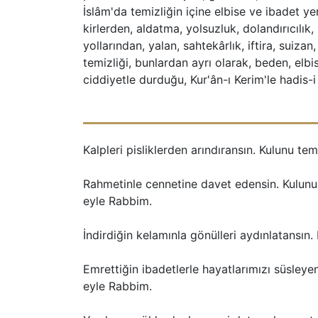
İslâm'da temizliğin içine elbise ve ibadet yerl
kirlerden, aldatma, yolsuzluk, dolandırıcılı
yollarından, yalan, sahtekârlık, iftira, suiz
temizliği, bunlardan ayrı olarak, beden, elbi
ciddiyetle durduğu, Kur'ân-ı Kerim'le hadis-
Kalpleri pisliklerden arındıransın. Kulunu te
Rahmetinle cennetine davet edensin. Kulunu a
eyle Rabbim.
İndirdiğin kelamınla gönülleri aydınlatansın
Emrettiğin ibadetlerle hayatlarımızı süsleye
eyle Rabbim.