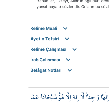
Yahudiler, “Üzeyr, Allah’ın oğludur” dedil
yansıtmayan) sözleridir. Onların bu sözl
Kelime Meali
Ayetin Tefsiri
Kelime Çalışması
İrab Çalışması
Belâgat Notları
لٰهاً وَاحِداًۚ لَٓا اِلٰهَ اِلَّا هُوَۜ سُبْحَانَهُ عَمَّا