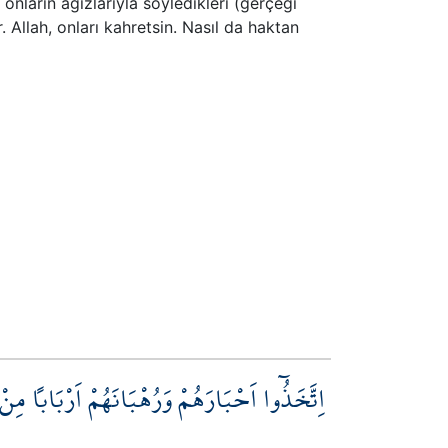
, onların ağızlarıyla söyledikleri (gerçeği
 Allah, onları kahretsin. Nasıl da haktan
اِتَّخَذُٓوا اَحْبَارَهُمْ وَرُهْبَانَهُمْ اَرْبَاباً مِنْ د