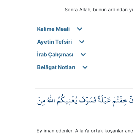
Sonra Allah, bunun ardından yi
Kelime Meali
Ayetin Tefsiri
İrab Çalışması
Belâgat Notları
ِنْ خِفْتُمْ عَيْلَةً فَسَوْفَ يُغْن۪يكُمُ اللّٰهُ مِنْ
Ey iman edenler! Allah’a ortak koşanlar anca