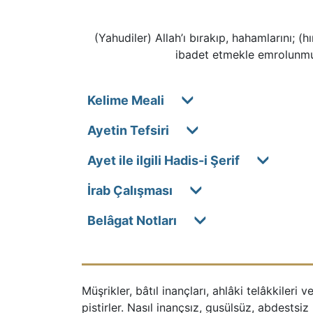
(Yahudiler) Allah’ı bırakıp, hahamlarını; (h
ibadet etmekle emrolunmuşl
Kelime Meali
Ayetin Tefsiri
Ayet ile ilgili Hadis-i Şerif
İrab Çalışması
Belâgat Notları
Müşrikler, bâtıl inançları, ahlâki telâkkileri
pistirler. Nasıl inançsız, gusülsüz, abdestsi