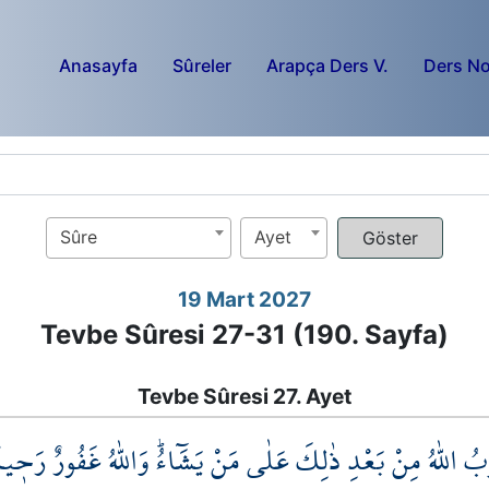
Anasayfa
Sûreler
Arapça Ders V.
Ders No
Sûre
Ayet
19 Mart 2027
Tevbe Sûresi 27-31 (190. Sayfa)
Tevbe Sûresi 27. Ayet
ُوبُ اللّٰهُ مِنْ بَعْدِ ذٰلِكَ عَلٰى مَنْ يَشَٓاءُۜ وَاللّٰهُ غَفُورٌ رَح۪