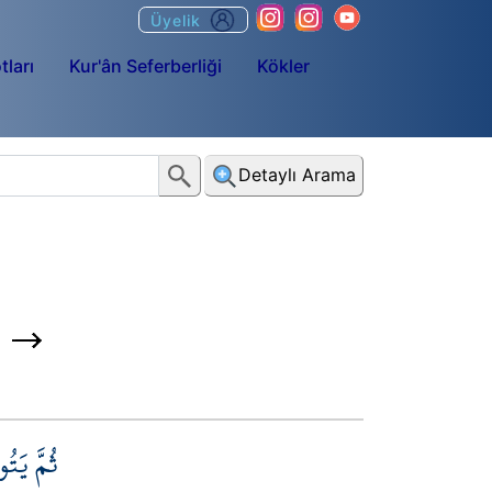
Üyelik
tları
Kur'ân Seferberliği
Kökler
Detaylı Arama
ثُمَّ يَت