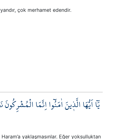
layandır, çok merhamet edendir.
يَٓا اَيُّهَا الَّذ۪ينَ اٰمَنُٓوا اِنَّمَا الْمُشْرِكُون
d-i Haram’a yaklaşmasınlar. Eğer yoksulluktan