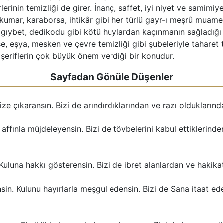
erinin temizliği de girer. İnanç, saffet, iyi niyet ve samimiyet
k, kumar, karaborsa, ihtikâr gibi her türlü gayr-ı meşrû mu
an, gıybet, dedikodu gibi kötü huylardan kaçınmanın sağladığı
se, eşya, mesken ve çevre temizliği gibi şubeleriyle taharet t
i şeriflerin çok büyük önem verdiği bir konudur.
Sayfadan Gönüle Düşenler
mize çıkaransın. Bizi de arındırdıklarından ve razı oldukların
ffınla müjdeleyensin. Bizi de tövbelerini kabul ettiklerinden
. Kuluna hakkı gösterensin. Bizi de ibret alanlardan ve haki
nsin. Kulunu hayırlarla meşgul edensin. Bizi de Sana itaat 