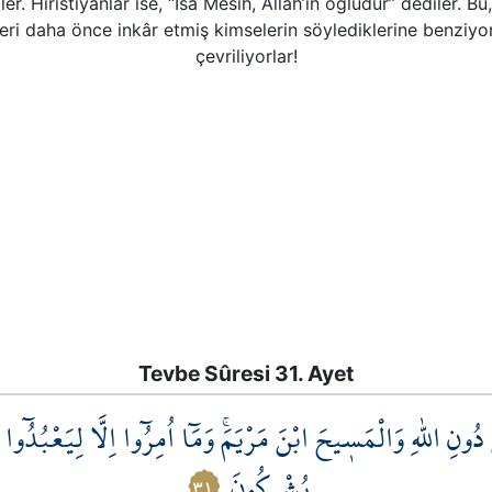
er. Hıristiyanlar ise, “İsa Mesih, Allah’ın oğludur” dediler. Bu
eri daha önce inkâr etmiş kimselerin söylediklerine benziyor.
çevriliyorlar!
Tevbe Sûresi 31. Ayet
ُونِ اللّٰهِ وَالْمَس۪يحَ ابْنَ مَرْيَمَۚ وَمَٓا اُمِرُٓوا اِلَّا لِيَعْبُدُٓوا اِ
يُشْرِكُونَ
٣١