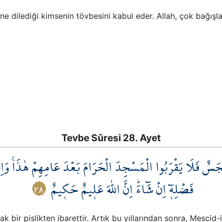
ne dilediği kimsenin tövbesini kabul eder. Allah, çok bağış
Tevbe Sûresi 28. Ayet
َ نَجَسٌ فَلَا يَقْرَبُوا الْمَسْجِدَ الْحَرَامَ بَعْدَ عَامِهِمْ هٰذَاۚ وَا
فَضْلِه۪ٓ اِنْ شَٓاءَۜ اِنَّ اللّٰهَ عَل۪يمٌ حَك۪يمٌ
٢٨
k bir pislikten ibarettir. Artık bu yıllarından sonra, Mesci