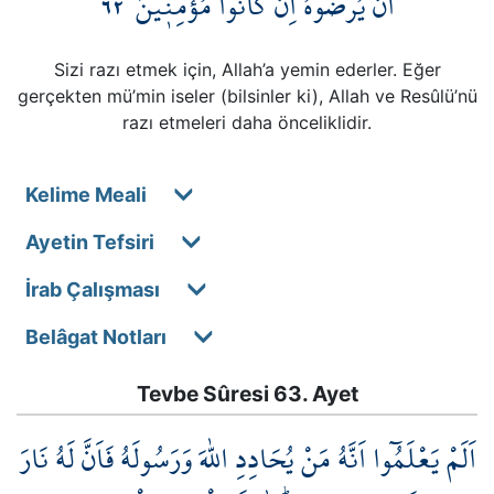
٦٢
اَنْ يُرْضُوهُ اِنْ كَانُوا مُؤْمِن۪ينَ
Kökler
Sizi razı etmek için, Allah’a yemin ederler. Eğer
Üyelik
gerçekten mü’min iseler (bilsinler ki), Allah ve Resûlü’nü
razı etmeleri daha önceliklidir.
Kelime Meali
Ayetin Tefsiri
İrab Çalışması
Belâgat Notları
Tevbe Sûresi 63. Ayet
اَلَمْ يَعْلَمُٓوا اَنَّهُ مَنْ يُحَادِدِ اللّٰهَ وَرَسُولَهُ فَاَنَّ لَهُ نَارَ