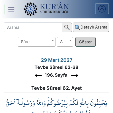
Anasayfa
Detaylı Arama
Sûreler
Sûre
Ayet
Arapça
Ders
29 Mart 2027
V.
Tevbe Sûresi 62-68
Ders
196. Sayfa
Notları
Tevbe Sûresi 62. Ayet
Kur'ân
يَحْلِفُونَ بِاللّٰهِ لَكُمْ لِيُرْضُوكُمْۚ وَاللّٰهُ وَرَسُولُـهُٓ اَحَقُّ
Seferberliği