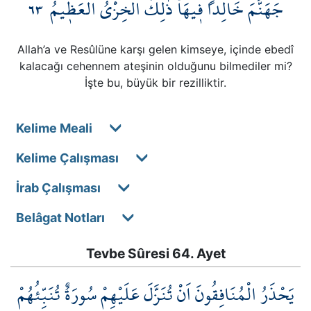
٦٣
جَهَنَّمَ خَالِداً ف۪يهَاۜ ذٰلِكَ الْخِزْيُ الْعَظ۪يمُ
Allah’a ve Resûlüne karşı gelen kimseye, içinde ebedî
kalacağı cehennem ateşinin olduğunu bilmediler mi?
İşte bu, büyük bir rezilliktir.
Kelime Meali
Kelime Çalışması
İrab Çalışması
Belâgat Notları
Tevbe Sûresi 64. Ayet
يَحْذَرُ الْمُنَافِقُونَ اَنْ تُنَزَّلَ عَلَيْهِمْ سُورَةٌ تُنَبِّئُهُمْ