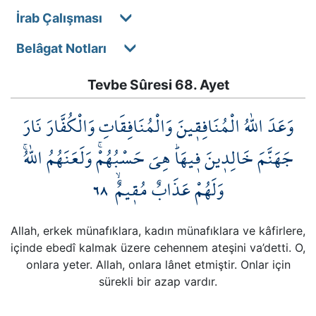
İrab Çalışması
Belâgat Notları
Tevbe Sûresi 68. Ayet
وَعَدَ اللّٰهُ الْمُنَافِق۪ينَ وَالْمُنَافِقَاتِ وَالْكُفَّارَ نَارَ
جَهَنَّمَ خَالِد۪ينَ ف۪يهَاۜ هِيَ حَسْبُهُمْۚ وَلَعَنَهُمُ اللّٰهُۚ
٦٨
وَلَهُمْ عَذَابٌ مُق۪يمٌۙ
Allah, erkek münafıklara, kadın münafıklara ve kâfirlere,
içinde ebedî kalmak üzere cehennem ateşini va’detti. O,
onlara yeter. Allah, onlara lânet etmiştir. Onlar için
sürekli bir azap vardır.