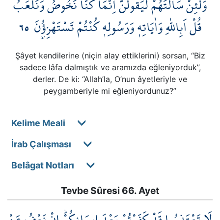
وَلَئِنْ سَاَلْتَهُمْ لَيَقُولُنَّ اِنَّمَا كُنَّا نَخُوضُ وَنَلْعَبُۜ
٦٥
قُلْ اَبِاللّٰهِ وَاٰيَاتِه۪ وَرَسُولِه۪ كُنْتُمْ تَسْتَهْزِؤُ۫نَ
Şâyet kendilerine (niçin alay ettiklerini) sorsan, “Biz
sadece lâfa dalmıştık ve aramızda eğleniyorduk”,
derler. De ki: “Allah’la, O’nun âyetleriyle ve
peygamberiyle mi eğleniyordunuz?”
Kelime Meali
İrab Çalışması
Belâgat Notları
Tevbe Sûresi 66. Ayet
لَا تَعْتَذِرُوا قَدْ كَفَرْتُمْ بَعْدَ ا۪يمَانِكُمْۜ اِنْ نَعْفُ عَنْ