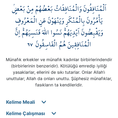
اَلْمُنَافِقُونَ وَالْمُنَافِقَاتُ بَعْضُهُمْ مِنْ بَعْضٍۢ
يَأْمُرُونَ بِالْمُنْكَرِ وَيَنْهَوْنَ عَنِ الْمَعْرُوفِ
وَيَقْبِضُونَ اَيْدِيَهُمْۜ نَسُوا اللّٰهَ فَنَسِيَهُمْۜ اِنَّ
٦٧
الْمُنَافِق۪ينَ هُمُ الْفَاسِقُونَ
Münafık erkekler ve münafık kadınlar birbirlerindendir
(birbirlerinin benzeridir). Kötülüğü emredip iyiliği
yasaklarlar, ellerini de sıkı tutarlar. Onlar Allah’ı
unuttular; Allah da onları unuttu. Şüphesiz münafıklar,
fasıkların ta kendileridir.
Kelime Meali
Kelime Çalışması