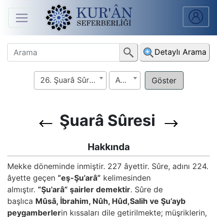
Anasayfa
Detaylı Arama
Sûreler
26. Şuarâ Sûresi
Ayet
Arapça
Ders
V.
Şuarâ Sûresi
Ders
Hakkında
Notları
Mekke döneminde inmiştir. 227 âyettir. Sûre, adını 224.
âyette geçen
“eş-Şu’arâ”
kelimesinden
Kur'ân
almıştır.
“Şu’arâ” şairler demektir
. Sûre de
Seferberliği
başlıca
Mûsâ, İbrahim, Nûh, Hûd,Salih ve Şu’ayb
peygamberler
in kıssaları dile getirilmekte; müşriklerin,