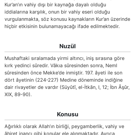
Kökler
Kur’an’ın vahiy dışı bir kaynağa dayalı olduğu
iddialarına karşılık, onun bir vahiy eseri olduğu
vurgulanmakta, söz konusu kaynakların Kur’an üzerinde
Üyelik
hiçbir etkisinin bulunamayacağı ifade edilmektedir.
Nuzül
Mushaftaki sıralamada yirmi altıncı, iniş sırasına göre
kırk yedinci sûredir. Vâkıa sûresinden sonra, Neml
sûresinden önce Mek­ke’de inmiştir. 197. âyeti ile son
dört âyetinin (224-227) Medine döneminde indiğine
dair rivayetler de vardır (Süyûtî, el-İtkān, I, 12; İbn Âşûr,
XIX, 89-90).
Konusu
Ağırlıklı olarak Allah’ın birliği, peygamberlik, vahiy ve
âhiret inancı gibi konular ele alınmaktadır. Ayrıca