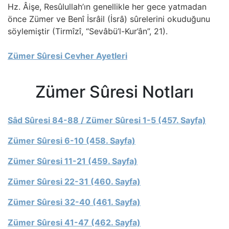
Hz. Âişe, Resûlullah’ın genellikle her gece yatmadan
önce Zümer ve Benî İsrâil (İsrâ) sûrelerini okuduğunu
söylemiştir (Tirmîzî, “Sevâbü’l-Kur’ân”, 21).
Zümer Sûresi Cevher Ayetleri
Zümer Sûresi Notları
Sâd Sûresi 84-88 / Zümer Sûresi 1-5 (457. Sayfa)
Zümer Sûresi 6-10 (458. Sayfa)
Zümer Sûresi 11-21 (459. Sayfa)
Zümer Sûresi 22-31 (460. Sayfa)
Zümer Sûresi 32-40 (461. Sayfa)
Zümer Sûresi 41-47 (462. Sayfa)