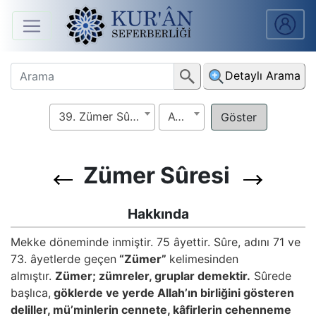
Anasayfa
Detaylı Arama
Sûreler
39. Zümer Sûresi
Ayet
Arapça
Ders
V.
Zümer Sûresi
Ders
Hakkında
Notları
Mekke döneminde inmiştir. 75 âyettir. Sûre, adını 71 ve
73. âyetlerde geçen
“Zümer”
kelimesinden
Kur'ân
almıştır.
Zümer; zümreler, gruplar demektir.
Sûrede
Seferberliği
başlıca,
göklerde ve yerde Allah’ın birliğini gösteren
deliller, mü’minlerin cennete, kâfirlerin cehenneme