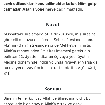
Kökler
sevk edilecekleri konu edilmekte; kullar, ölüm gelip
çatmadan Allah’a yönelmey
e çağrılmaktadır.
Üyelik
Nuzül
Mushaftaki sıralamada otuz dokuzuncu, iniş sırasına
göre elli dokuzuncu sûredir. Sebe’ sûresinden sonra,
Mü’min (Gāfir) sûresinden önce Mekke’de inmiştir.
Allah’ın rahmetinden ümit kesilmemesi gerektiğini
belirten 53. âyetten itibaren üç veya yedi âyetin
Medine döneminde indiği yolunda rivayetler varsa da
bu rivayetler zayıf bulunmaktadır (bk. İbn Âşûr, XXIII,
311).
Konusu
Sûrenin temel konusu Allah ve âhiret inancıdır. Bu
çerçevede hiçbir şeyin Allah’a ortak ve denk