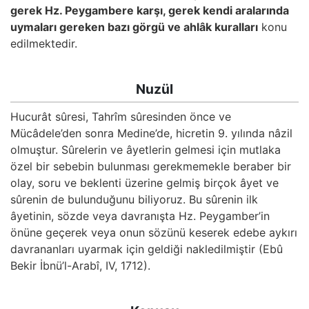
Kökler
gerek Hz. Peygambere karşı, gerek kendi aralarında
uymaları gereken bazı görgü ve ahlâk kuralları
konu
edilmektedir.
Üyelik
Nuzül
Hucurât sûresi, Tahrîm sûresinden önce ve
Mücâdele’den sonra Medine’de, hicretin 9. yılında nâzil
olmuştur. Sûrelerin ve âyetlerin gelmesi için mutlaka
özel bir sebebin bulunması gerekmemekle beraber bir
olay, soru ve beklenti üzerine gelmiş birçok âyet ve
sûrenin de bulunduğunu biliyoruz. Bu sûrenin ilk
âyetinin, sözde veya davranışta Hz. Peygamber’in
önüne geçerek veya onun sözünü keserek edebe aykırı
davrananları uyarmak için geldiği nakledilmiştir (Ebû
Bekir İbnü’l-Arabî, IV, 1712).