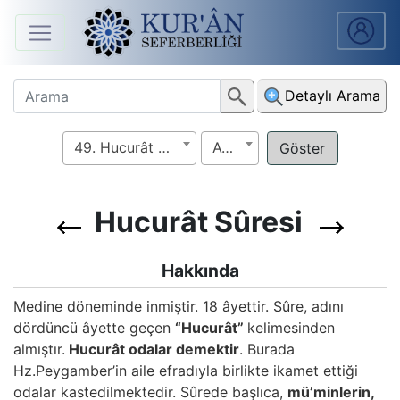
Anasayfa
Detaylı Arama
Sûreler
49. Hucurât Sûresi
Ayet
Arapça
Ders
V.
Hucurât Sûresi
Ders
Hakkında
Notları
Medine döneminde inmiştir. 18 âyettir. Sûre, adını
dördüncü âyette geçen
“Hucurât”
kelimesinden
Kur'ân
almıştır.
Hucurât odalar demektir
. Burada
Seferberliği
Hz.Peygamber’in aile efradıyla birlikte ikamet ettiği
odalar kastedilmektedir. Sûrede başlıca,
mü’minlerin,