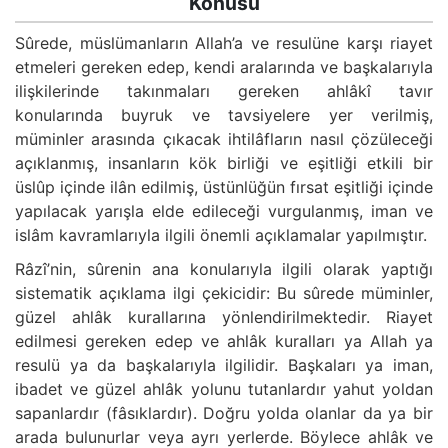
Konusu
Sûrede, müslümanların Allah’a ve resulüne karşı riayet
etmeleri gereken edep, kendi aralarında ve başkalarıyla
ilişkilerinde takınmaları gereken ahlâkî tavır
konularında buyruk ve tavsiyelere yer verilmiş,
müminler arasında çıkacak ihtilâfların nasıl çözüleceği
açıklanmış, insanların kök birliği ve eşitliği etkili bir
üslûp içinde ilân edilmiş, üstünlüğün fırsat eşitliği içinde
yapılacak yarışla elde edileceği vurgulanmış, iman ve
islâm kavramlarıyla ilgili önemli açıklamalar yapılmıştır.
Râzî’nin, sûrenin ana konularıyla ilgili olarak yaptığı
sistematik açıklama ilgi çekicidir: Bu sûrede müminler,
güzel ahlâk kurallarına yönlendirilmektedir. Riayet
edilmesi gereken edep ve ahlâk kuralları ya Allah ya
resulü ya da başkalarıyla ilgilidir. Başkaları ya iman,
ibadet ve güzel ahlâk yolunu tutanlardır yahut yoldan
sapanlardır (fâsıklardır). Doğru yolda olanlar da ya bir
arada bulunurlar veya ayrı yerlerde. Böylece ahlâk ve