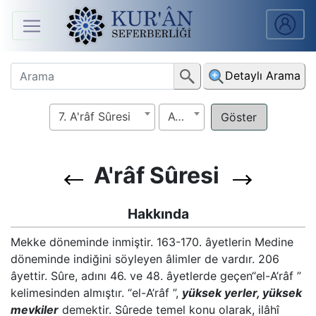
Anasayfa
Detaylı Arama
Sûreler
7. A'râf Sûresi
Ayet
Arapça
Ders
V.
A'râf Sûresi
Ders
Hakkında
Notları
Mekke döneminde inmiştir. 163-170. âyetlerin Medine
döneminde indiğini söyleyen âlimler de vardır. 206
Kur'ân
âyettir. Sûre, adını 46. ve 48. âyetlerde geçen“el-A’râf ”
Seferberliği
kelimesinden almıştır. “el-A’râf ”,
yüksek yerler, yüksek
mevkiler
demektir. Sûrede temel konu olarak, ilâhî