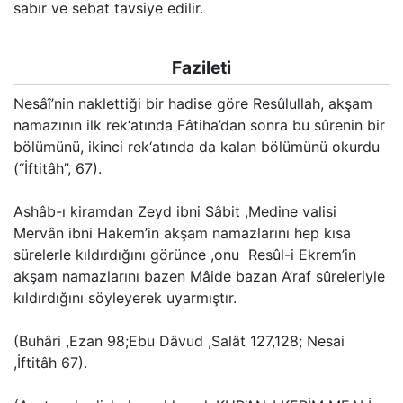
sabır ve sebat tavsiye edilir.
Fazileti
Nesâî’nin naklettiği bir hadise göre Resûlullah, akşam
namazının ilk rek‘atında Fâtiha’dan sonra bu sûrenin bir
bölümünü, ikinci rek‘atında da kalan bölümünü okurdu
(“İftitâh”, 67).
Ashâb-ı kiramdan Zeyd ibni Sâbit ,Medine valisi
Mervân ibni Hakem’in akşam namazlarını hep kısa
sürelerle kıldırdığını görünce ,onu Resûl-i Ekrem’in
akşam namazlarını bazen Mâide bazan A’raf sûreleriyle
kıldırdığını söyleyerek uyarmıştır.
(Buhâri ,Ezan 98;Ebu Dâvud ,Salât 127,128; Nesai
,İftitâh 67).