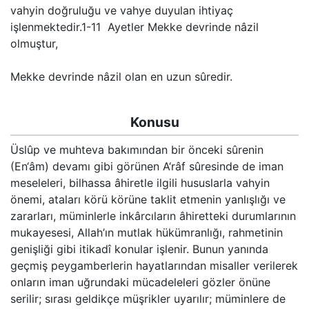
Kökler
vahyin doğruluğu ve vahye duyulan ihtiyaç
iş
lenmektedir.1-11
Ayetler Mekke devrinde nâzil
olmuştur,
Üyelik
Mekke devrinde nâzil olan en uzun sûredir.
Konusu
Üslûp ve muhteva bakımından bir önceki sûrenin
(En‘âm) devamı gibi görünen A‘râf sûresinde de iman
meseleleri, bilhassa âhiretle ilgili hususlarla vahyin
önemi, ataları körü körüne taklit etmenin yanlışlığı ve
zararları, müminlerle inkârcıların âhiretteki durumlarının
mukayesesi, Allah’ın mutlak hükümranlığı, rahmetinin
genişliği gibi itikadî konular işlenir. Bunun yanında
geçmiş peygamberlerin hayatlarından misaller verilerek
onların iman uğrundaki mücadeleleri gözler önüne
serilir; sırası geldikçe müşrikler uyarılır; müminlere de