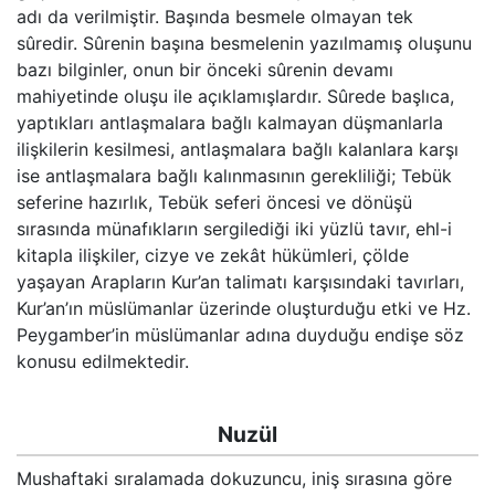
Kökler
adı da verilmiştir. Başında besmele olmayan tek
sûredir. Sûrenin başına besmelenin yazılmamış oluşunu
bazı bilginler, onun bir önceki sûrenin devamı
Üyelik
mahiyetinde oluşu ile açıklamışlardır. Sûrede başlıca,
yaptıkları antlaşmalara bağlı kalmayan düşmanlarla
ilişkilerin kesilmesi, antlaşmalara bağlı kalanlara karşı
ise antlaşmalara bağlı kalınmasının gerekliliği; Tebük
seferine hazırlık, Tebük seferi öncesi ve dönüşü
sırasında münafıkların sergilediği iki yüzlü tavır, ehl-i
kitapla ilişkiler, cizye ve zekât hükümleri, çölde
yaşayan Arapların Kur’an talimatı karşısındaki tavırları,
Kur’an’ın müslümanlar üzerinde oluşturduğu etki ve Hz.
Peygamber’in müslümanlar adına duyduğu endişe söz
konusu edilmektedir.
Nuzül
Mushaftaki sıralamada dokuzuncu, iniş sırasına göre