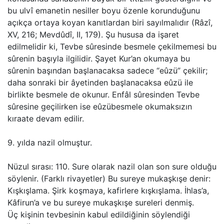
bu ulvî emanetin nesiller boyu özenle korunduğunu
açıkça ortaya koyan kanıtlardan biri sayılmalıdır (Râzî,
XV, 216; Mevdûdî, II, 179). Şu hususa da işaret
edilmelidir ki, Tevbe sûresinde besmele çekilmemesi bu
sûrenin başıyla ilgilidir. Şayet Kur’an okumaya bu
sûrenin başından başlanacaksa sadece “eûzü” çekilir;
daha sonraki bir âyetinden başlanacaksa eûzü ile
birlikte besmele de okunur. Enfâl sûresinden Tevbe
sûresine geçilirken ise eûzübesmele okumaksızın
kıraate devam edilir.
9. yılda nazil olmuştur.
Nüzul sırası: 110. Sure olarak nazil olan son sure olduğu
söylenir. (Farklı rivayetler) Bu sureye mukaşkışe denir:
Kışkışlama. Şirk koşmaya, kafirlere kışkışlama. İhlas’a,
Kâfirun’a ve bu sureye mukaşkışe sureleri denmiş.
Üç kişinin tevbesinin kabul edildiğinin söylendiği