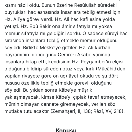
kısmı nâzil oldu. Bunun üzerine Resûlullah sûredeki
buyrukları hac esnasında insanlara tebliğ etmesi için
Hz. Ali’ye görev verdi. Hz. Ali hac kafilesine yolda
yetişti. Hz. Ebû Bekir ona âmir sıfatıyla mı yoksa
memur sıfatıyla mı geldiğini sordu. O sadece sûreyi hac
sırasında insanlara tebliğ etmekle memur olduğunu
söyledi. Birlikte Mekke’ye gittiler. Hz. Ali kurban
bayramının birinci günü Cemre-i Akabe yanında
insanlara hitap etti, kendisinin Hz. Peygamber’in elçisi
olduğunu bildirip sûreden otuz veya kırk (Mücâhid’den
yapılan rivayete göre on üç) âyet okudu ve şu dört
hususu özellikle tebliğ etmekle görevli olduğunu
söyledi: Bu yıldan sonra Kâbe’ye müşrik
yaklaşmayacak, kimse Kâbe’yi çıplak tavaf etmeyecek,
mümin olmayan cennete giremeyecek, verilen söz
mutlaka tutulacaktır (Zemahşerî, II, 138; Râzî, XV, 218).
Konusu