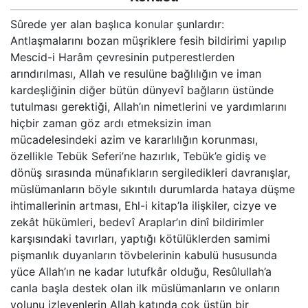
Sûrede yer alan başlıca konular şunlardır:
Antlaşmalarını bozan müşriklere fesih bildirimi yapılıp
Mescid-i Harâm çevresinin putperestlerden
arındırılması, Allah ve resulüne bağlılığın ve iman
kardeşliğinin diğer bütün dünyevî bağların üstünde
tutulması gerektiği, Allah’ın nimetlerini ve yardımlarını
hiçbir zaman göz ardı etmeksizin iman
mücadelesindeki azim ve kararlılığın korunması,
özellikle Tebük Seferi’ne hazırlık, Tebük’e gidiş ve
dönüş sırasında münafıkların sergiledikleri davranışlar,
müslümanların böyle sıkıntılı durumlarda hataya düşme
ihtimallerinin artması, Ehl-i kitap’la ilişkiler, cizye ve
zekât hükümleri, bedevî Araplar’ın dinî bildirimler
karşısındaki tavırları, yaptığı kötülüklerden samimi
pişmanlık duyanların tövbelerinin kabulü hususunda
yüce Allah’ın ne kadar lutufkâr olduğu, Resûlullah’a
canla başla destek olan ilk müslümanların ve onların
yolunu izleyenlerin Allah katında çok üstün bir