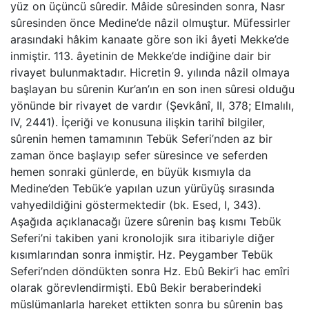
yüz on üçüncü sûredir. Mâide sûresinden sonra, Nasr
sûresinden önce Medine’de nâzil olmuştur. Müfessirler
arasındaki hâkim kanaate göre son iki âyeti Mekke’de
inmiştir. 113. âyetinin de Mekke’de indiğine dair bir
rivayet bulunmaktadır. Hicretin 9. yılında nâzil olmaya
başlayan bu sûrenin Kur’an’ın en son inen sûresi olduğu
yönünde bir rivayet de vardır (Şevkânî, II, 378; Elmalılı,
IV, 2441). İçeriği ve konusuna ilişkin tarihî bilgiler,
sûrenin hemen tamamının Tebük Seferi’nden az bir
zaman önce başlayıp sefer süresince ve seferden
hemen sonraki günlerde, en büyük kısmıyla da
Medine’den Tebük’e yapılan uzun yürüyüş sırasında
vahyedildiğini göstermektedir (bk. Esed, I, 343).
Aşağıda açıklanacağı üzere sûrenin baş kısmı Tebük
Seferi’ni takiben yani kronolojik sıra itibariyle diğer
kısımlarından sonra inmiştir. Hz. Peygamber Tebük
Seferi’nden döndükten sonra Hz. Ebû Bekir’i hac emîri
olarak görevlendirmişti. Ebû Bekir beraberindeki
müslümanlarla hareket ettikten sonra bu sûrenin baş