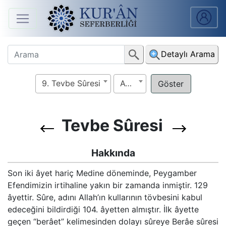
Anasayfa
Detaylı Arama
Sûreler
9. Tevbe Sûresi
Ayet
Arapça
Ders
V.
Tevbe Sûresi
Ders
Hakkında
Notları
Son iki âyet hariç Medine döneminde, Peygamber
Efendimizin irtihaline yakın bir zamanda inmiştir. 129
Kur'ân
âyettir. Sûre, adını Allah’ın kullarının tövbesini kabul
Seferberliği
edeceğini bildirdiği 104. âyetten almıştır. İlk âyette
geçen “berâet” kelimesinden dolayı sûreye Berâe sûresi