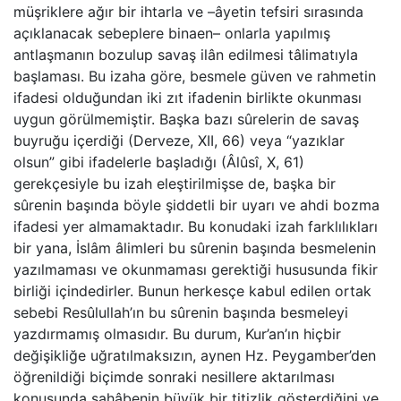
müşriklere ağır bir ihtarla ve –âyetin tefsiri sırasında
açıklanacak sebeplere binaen– onlarla yapılmış
antlaşmanın bozulup savaş ilân edilmesi tâlimatıyla
başlaması. Bu izaha göre, besmele güven ve rahmetin
ifadesi olduğundan iki zıt ifadenin birlikte okunması
uygun görülmemiştir. Başka bazı sûrelerin de savaş
buyruğu içerdiği (Derveze, XII, 66) veya “yazıklar
olsun” gibi ifadelerle başladığı (Âlûsî, X, 61)
gerekçesiyle bu izah eleştirilmişse de, başka bir
sûrenin başında böyle şiddetli bir uyarı ve ahdi bozma
ifadesi yer almamaktadır. Bu konudaki izah farklılıkları
bir yana, İslâm âlimleri bu sûrenin başında besmelenin
yazılmaması ve okunmaması gerektiği hususunda fikir
birliği içindedirler. Bunun herkesçe kabul edilen ortak
sebebi Resûlullah’ın bu sûrenin başında besmeleyi
yazdırmamış olmasıdır. Bu durum, Kur’an’ın hiçbir
değişikliğe uğratılmaksızın, aynen Hz. Peygamber’den
öğrenildiği biçimde sonraki nesillere aktarılması
konusunda sahâbenin büyük bir titizlik gösterdiğini ve