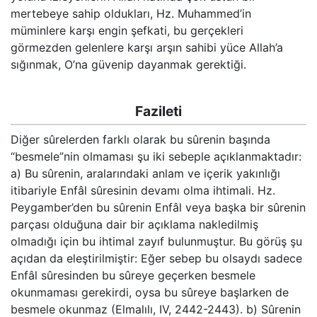
mertebeye sahip oldukları, Hz. Muhammed’in
müminlere karşı engin şefkati, bu gerçekleri
görmezden gelenlere karşı arşın sahibi yüce Allah’a
sığınmak, O’na güvenip dayanmak gerektiği.
Fazileti
Diğer sûrelerden farklı olarak bu sûrenin başında
“besmele”nin olmaması şu iki sebeple açıklanmaktadır:
a) Bu sûrenin, aralarındaki anlam ve içerik yakınlığı
itibariyle Enfâl sûresinin devamı olma ihtimali. Hz.
Peygamber’den bu sûrenin Enfâl veya başka bir sûrenin
parçası olduğuna dair bir açıklama nakledilmiş
olmadığı için bu ihtimal zayıf bulunmuştur. Bu görüş şu
açıdan da eleştirilmiştir: Eğer sebep bu olsaydı sadece
Enfâl sûresinden bu sûreye geçerken besmele
okunmaması gerekirdi, oysa bu sûreye başlarken de
besmele okunmaz (Elmalılı, IV, 2442-2443). b) Sûrenin