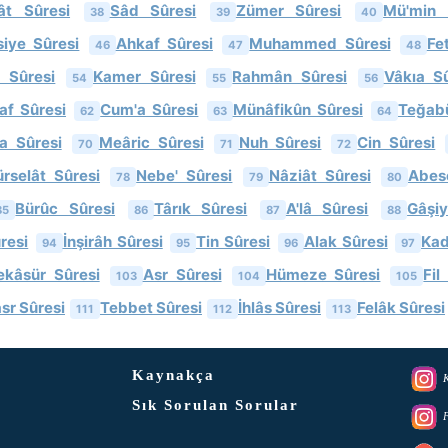
ât Sûresi
Sâd Sûresi
Zümer Sûresi
Mü'min 
38
39
40
iye Sûresi
Ahkaf Sûresi
Muhammed Sûresi
Fe
46
47
48
 Sûresi
Kamer Sûresi
Rahmân Sûresi
Vâkıa Sû
54
55
56
af Sûresi
Cum'a Sûresi
Münâfikûn Sûresi
Teğab
62
63
64
a Sûresi
Meâric Sûresi
Nuh Sûresi
Cin Sûresi
70
71
72
rselât Sûresi
Nebe' Sûresi
Nâziât Sûresi
Abes
78
79
80
Bürûc Sûresi
Târık Sûresi
A'lâ Sûresi
Gâşi
85
86
87
88
resi
İnşirâh Sûresi
Tin Sûresi
Alak Sûresi
Kad
94
95
96
97
ekâsür Sûresi
Asr Sûresi
Hümeze Sûresi
Fil
103
104
105
sr Sûresi
Tebbet Sûresi
İhlâs Sûresi
Felâk Sûresi
111
112
113
Kaynakça
K
Sık Sorulan Sorular
F