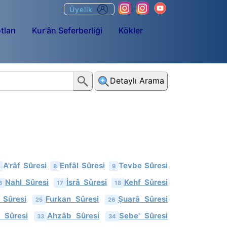
Üyelik
tları
Kur'ân Seferberliği
Kökler
Detaylı Arama
A'râf Sûresi
Enfâl Sûresi
Tevbe Sûresi
7
8
9
Nahl Sûresi
İsrâ Sûresi
Kehf Sûresi
6
17
18
 Sûresi
Furkan Sûresi
Şuarâ Sûresi
25
26
 Sûresi
Ahzâb Sûresi
Sebe' Sûresi
33
34