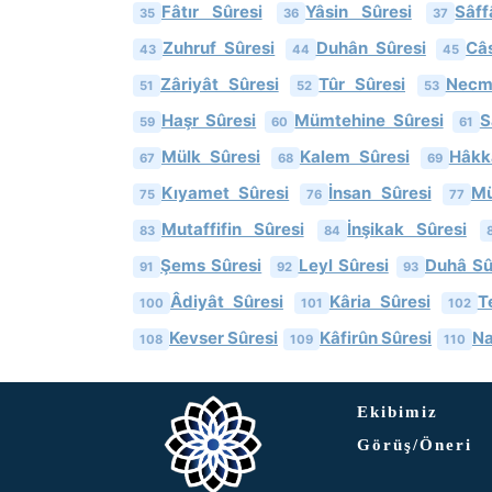
Fâtır Sûresi
Yâsin Sûresi
Sâff
35
36
37
Zuhruf Sûresi
Duhân Sûresi
Câs
43
44
45
Zâriyât Sûresi
Tûr Sûresi
Necm
51
52
53
Haşr Sûresi
Mümtehine Sûresi
S
59
60
61
Mülk Sûresi
Kalem Sûresi
Hâkk
67
68
69
Kıyamet Sûresi
İnsan Sûresi
Mü
75
76
77
Mutaffifin Sûresi
İnşikak Sûresi
83
84
Şems Sûresi
Leyl Sûresi
Duhâ Sû
91
92
93
Âdiyât Sûresi
Kâria Sûresi
T
100
101
102
Kevser Sûresi
Kâfirûn Sûresi
Na
108
109
110
Ekibimiz
Görüş/Öneri