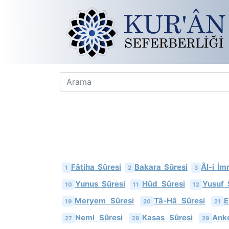
Fâtiha Sûresi
Bakara Sûresi
Âl-i İm
1
2
3
Yunus Sûresi
Hûd Sûresi
Yusuf 
10
11
12
Meryem Sûresi
Tâ-Hâ Sûresi
E
19
20
21
Neml Sûresi
Kasas Sûresi
Ank
27
28
29