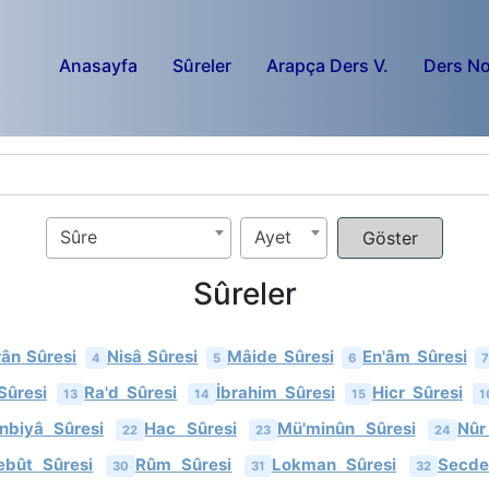
Anasayfa
Sûreler
Arapça Ders V.
Ders No
Sûre
Ayet
Sûreler
rân Sûresi
Nisâ Sûresi
Mâide Sûresi
En'âm Sûresi
4
5
6
Sûresi
Ra'd Sûresi
İbrahim Sûresi
Hicr Sûresi
13
14
15
1
nbiyâ Sûresi
Hac Sûresi
Mü'minûn Sûresi
Nûr
22
23
24
ebût Sûresi
Rûm Sûresi
Lokman Sûresi
Secde
30
31
32