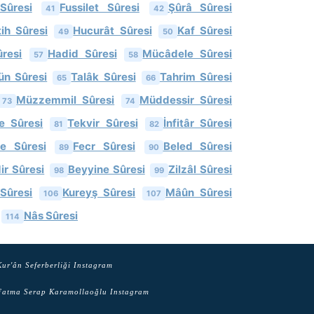
Sûresi
Fussilet Sûresi
Şûrâ Sûresi
41
42
tih Sûresi
Hucurât Sûresi
Kaf Sûresi
49
50
resi
Hadid Sûresi
Mücâdele Sûresi
57
58
ün Sûresi
Talâk Sûresi
Tahrim Sûresi
65
66
Müzzemmil Sûresi
Müddessir Sûresi
73
74
e Sûresi
Tekvir Sûresi
İnfitâr Sûresi
81
82
ye Sûresi
Fecr Sûresi
Beled Sûresi
89
90
ir Sûresi
Beyyine Sûresi
Zilzâl Sûresi
98
99
 Sûresi
Kureyş Sûresi
Mâûn Sûresi
106
107
Nâs Sûresi
114
ur'ân Seferberliği Instagram
atma Serap Karamollaoğlu Instagram