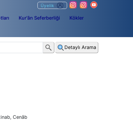
Üyelik
tları
Kur'ân Seferberliği
Kökler
Detaylı Arama
tinab, Cenâb