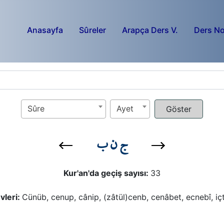
Anasayfa
Sûreler
Arapça Ders V.
Ders No
Sûre
Ayet
ج ن ب
Kur'an'da geçiş sayısı:
33
vleri:
Cünüb, cenup, cânip, (zâtül)cenb, cenâbet, ecnebî, iç