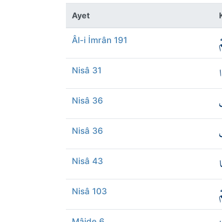
Ayet
ْ
Âl-i İmrân 191
ا
Nisâ 31
ِ
Nisâ 36
ِ
Nisâ 36
ا
Nisâ 43
ْ
Nisâ 103
Mâide 6