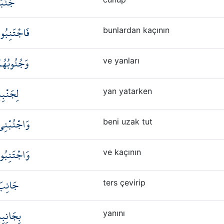
جُنُبً
فَاجْتَنِبُوه
bunlardan kaçının
وَجُنُوبُهُم
ve yanları
لِجَنْبِه
yan yatarken
وَاجْنُبْنِ
beni uzak tut
وَاجْتَنِبُو
ve kaçının
جَانِبَ
ters çevirip
بِجَانِبِه
yanını