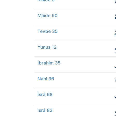
ا
ُ
Mâide 90
ْ
Tevbe 35
ِ
Yunus 12
ي
İbrahim 35
ا
Nahl 36
İsrâ 68
ِ
İsrâ 83