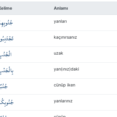
Kelime
Anlamı
جُنُوبِهِم
yanları
تَجْتَنِبُو
kaçınırsanız
الْجُنُب
uzak
بِالْجَنْب
yan(ınız)daki
جُنُبً
cünüp iken
جُنُوبِكُم
yanlarınız
cünüp