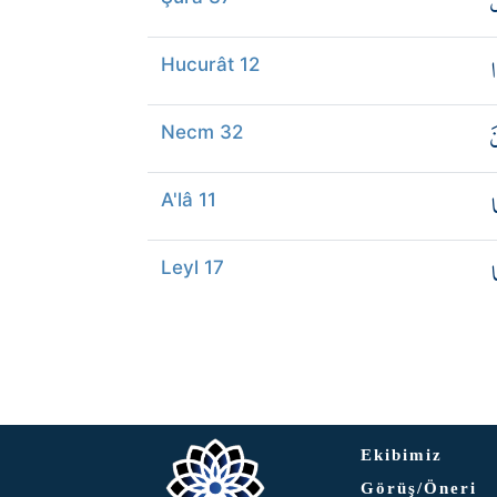
َ
ا
Hucurât 12
َ
Necm 32
ا
A'lâ 11
ا
Leyl 17
Ekibimiz
Görüş/Öneri