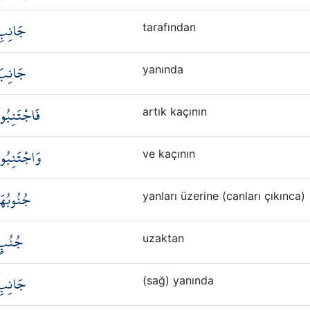
جَانِبِ
tarafından
جَانِبَ
yanında
فَاجْتَنِبُو
artık kaçının
وَاجْتَنِبُو
ve kaçının
جُنُوبُهَ
yanları üzerine (canları çıkınca)
جُنُبٍ
uzaktan
جَانِبِ
(sağ) yanında