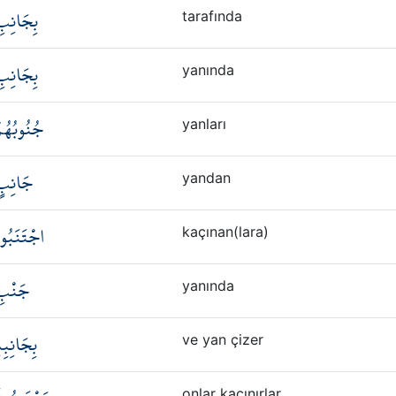
بِجَانِب
tarafında
بِجَانِب
yanında
جُنُوبُهُم
yanları
جَانِبٍ
yandan
اجْتَنَبُو
kaçınan(lara)
جَنْبِ
yanında
بِجَانِبِه
ve yan çizer
onlar kaçınırlar