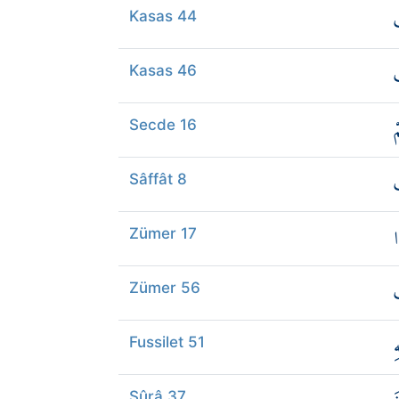
ِ
Kasas 44
ِ
Kasas 46
ْ
Secde 16
Sâffât 8
ا
Zümer 17
Zümer 56
ِ
Fussilet 51
Şûrâ 37