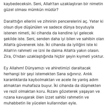
kaybedeceksin. Seni, Allah’tan uzaklaştıran bir nimetin
güzel olması mümkün müdür?
Daralttığın ellerini ve zihninin pencerelerini aç. Yeter ki
olsun diye düşünülen ve sadece dünya boyutuyla
istenen nimeti, iki cihanda da kendine iyi gelecek
şekilde iste. Seni, senden daha iyi bilen ve sahibin olan
Allah’a güvenerek iste. İki cihanda da iyiliğini iste ki
Allah’ın rahmeti ve izni ile daima Allah’a yakın olasın.
Zira, O’ndan uzaklaştığında hiçbir şeyin kıymeti yoktur.
Ey Allahım! Dünyamızı ve ahiretimizi daraltacak
herhangi bir şeyi istemekten Sana sığınırız. Anlık
karanlıklarda kaybolmaktan ve acele ile yanlış adım
atmaktan muhafaza buyur. İki cihanda da düşmekten
ve rezil olmaktan koru. Rızanı gözeterek yaşayan ve
rızana kavuşarak ölen izzet sahibi rahmetin ve
muhabbetin ile yücelen kullarından eyle.