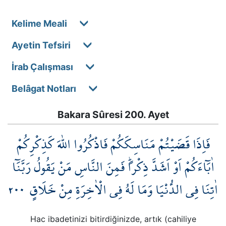
Kelime Meali
Ayetin Tefsiri
İrab Çalışması
Belâgat Notları
Bakara Sûresi 200. Ayet
فَاِذَا قَضَيْتُمْ مَنَاسِكَكُمْ فَاذْكُرُوا اللّٰهَ كَذِكْرِكُمْ
اٰبَٓاءَكُمْ اَوْ اَشَدَّ ذِكْراًۜ فَمِنَ النَّاسِ مَنْ يَقُولُ رَبَّنَٓا
٢٠٠
اٰتِنَا فِي الدُّنْيَا وَمَا لَهُ فِي الْاٰخِرَةِ مِنْ خَلَاقٍ
Hac ibadetinizi bitirdiğinizde, artık (cahiliye