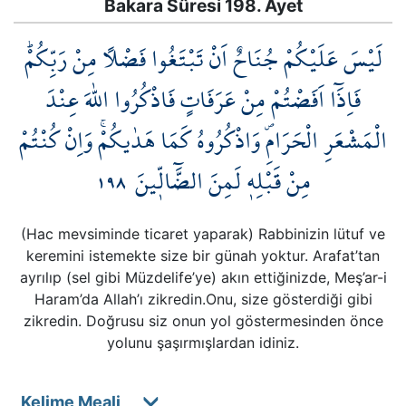
Bakara Sûresi 198. Ayet
لَيْسَ عَلَيْكُمْ جُنَاحٌ اَنْ تَبْتَغُوا فَضْلاً مِنْ رَبِّكُمْۜ
فَاِذَٓا اَفَضْتُمْ مِنْ عَرَفَاتٍ فَاذْكُرُوا اللّٰهَ عِنْدَ
الْمَشْعَرِ الْحَرَامِۖ وَاذْكُرُوهُ كَمَا هَدٰيكُمْۚ وَاِنْ كُنْتُمْ
١٩٨
مِنْ قَبْلِه۪ لَمِنَ الضَّٓالّ۪ينَ
(Hac mevsiminde ticaret yaparak) Rabbinizin lütuf ve
keremini istemekte size bir günah yoktur. Arafat’tan
ayrılıp (sel gibi Müzdelife’ye) akın ettiğinizde, Meş’ar-i
Haram’da Allah’ı zikredin.Onu, size gösterdiği gibi
zikredin. Doğrusu siz onun yol göstermesinden önce
yolunu şaşırmışlardan idiniz.
Kelime Meali