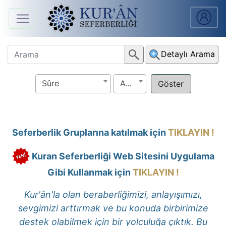
Anasayfa
Detaylı Arama
Sûreler
Sûre
Ayet
Arapça
Ders
V.
Seferberlik Gruplarına katılmak için
TIKLAYIN !
Ders
Kuran Seferberliği Web Sitesini Uygulama
Notları
Gibi Kullanmak için
TIKLAYIN !
Kur'ân
Kur'ân'la olan beraberliğimizi, anlayışımızı,
Seferberliği
sevgimizi arttırmak ve bu konuda birbirimize
destek olabilmek için bir yolculuğa çıktık. Bu