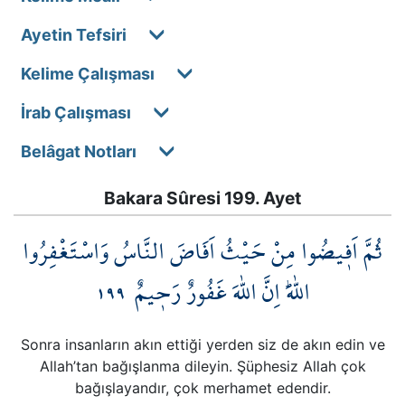
Ayetin Tefsiri
Kelime Çalışması
İrab Çalışması
Belâgat Notları
Bakara Sûresi 199. Ayet
ثُمَّ اَف۪يضُوا مِنْ حَيْثُ اَفَاضَ النَّاسُ وَاسْتَغْفِرُوا
١٩٩
اللّٰهَۜ اِنَّ اللّٰهَ غَفُورٌ رَح۪يمٌ
Sonra insanların akın ettiği yerden siz de akın edin ve
Allah’tan bağışlanma dileyin. Şüphesiz Allah çok
bağışlayandır, çok merhamet edendir.