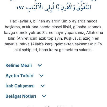
١٩٧
التَّقْوٰىۘ وَاتَّقُونِ يَٓا اُو۬لِي الْاَلْبَابِ
Hac (ayları), bilinen aylardır.Kim o aylarda hacca
başlarsa, artık ona hacda cinsel ilişki, günaha sapmak,
kavga etmek yoktur. Siz ne hayır yaparsanız, Allah onu
bilir. (Ahiret için) azık toplayın. Kuşkusuz, azığın en
hayırlısı takva (Allah’a karşı gelmekten sakınma)dır. Ey
akıl sahipleri, bana karşı gelmekten sakının.
Kelime Meali
Ayetin Tefsiri
İrab Çalışması
Belâgat Notları