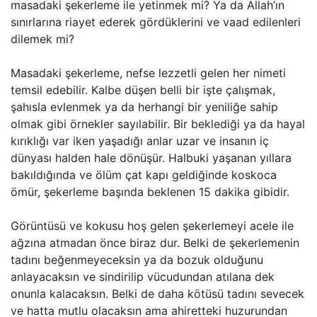
masadaki şekerleme ile yetinmek mi? Ya da Allah’ın
sınırlarına riayet ederek gördüklerini ve vaad edilenleri
dilemek mi?
Masadaki şekerleme, nefse lezzetli gelen her nimeti
temsil edebilir. Kalbe düşen belli bir işte çalışmak,
şahısla evlenmek ya da herhangi bir yeniliğe sahip
olmak gibi örnekler sayılabilir. Bir beklediği ya da hayal
kırıklığı var iken yaşadığı anlar uzar ve insanın iç
dünyası halden hale dönüşür. Halbuki yaşanan yıllara
bakıldığında ve ölüm çat kapı geldiğinde koskoca
ömür, şekerleme başında beklenen 15 dakika gibidir.
Görüntüsü ve kokusu hoş gelen şekerlemeyi acele ile
ağzına atmadan önce biraz dur. Belki de şekerlemenin
tadını beğenmeyeceksin ya da bozuk olduğunu
anlayacaksın ve sindirilip vücudundan atılana dek
onunla kalacaksın. Belki de daha kötüsü tadını sevecek
ve hatta mutlu olacaksın ama ahiretteki huzurundan