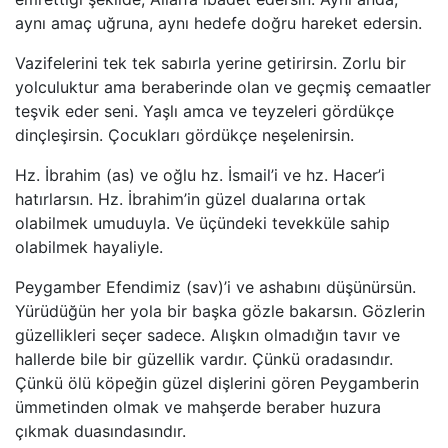
aynı amaç uğruna, aynı hedefe doğru hareket edersin.
Vazifelerini tek tek sabırla yerine getirirsin. Zorlu bir
yolculuktur ama beraberinde olan ve geçmiş cemaatler
teşvik eder seni. Yaşlı amca ve teyzeleri gördükçe
dinçleşirsin. Çocukları gördükçe neşelenirsin.
Hz. İbrahim (as) ve oğlu hz. İsmail’i ve hz. Hacer’i
hatırlarsın. Hz. İbrahim’in güzel dualarına ortak
olabilmek umuduyla. Ve üçündeki tevekküle sahip
olabilmek hayaliyle.
Peygamber Efendimiz (sav)’i ve ashabını düşünürsün.
Yürüdüğün her yola bir başka gözle bakarsın. Gözlerin
güzellikleri seçer sadece. Alışkın olmadığın tavır ve
hallerde bile bir güzellik vardır. Çünkü oradasındır.
Çünkü ölü köpeğin güzel dişlerini gören Peygamberin
ümmetinden olmak ve mahşerde beraber huzura
çıkmak duasındasındır.