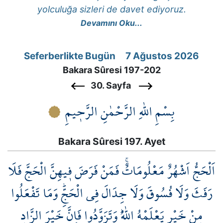
Kökler
yolculuğa sizleri de davet ediyoruz.
Devamını Oku...
Üyelik
Seferberlikte Bugün 7 Ağustos 2026
Bakara Sûresi 197-202
30. Sayfa
بِسْمِ اللّٰهِ الرَّحْمٰنِ الرَّح۪يمِ
Bakara Sûresi 197. Ayet
اَلْحَجُّ اَشْهُرٌ مَعْلُومَاتٌۚ فَمَنْ فَرَضَ ف۪يهِنَّ الْحَجَّ فَلَا
رَفَثَ وَلَا فُسُوقَ وَلَا جِدَالَ فِي الْحَجِّۜ وَمَا تَفْعَلُوا
مِنْ خَيْرٍ يَعْلَمْهُ اللّٰهُۜ وَتَزَوَّدُوا فَاِنَّ خَيْرَ الزَّادِ