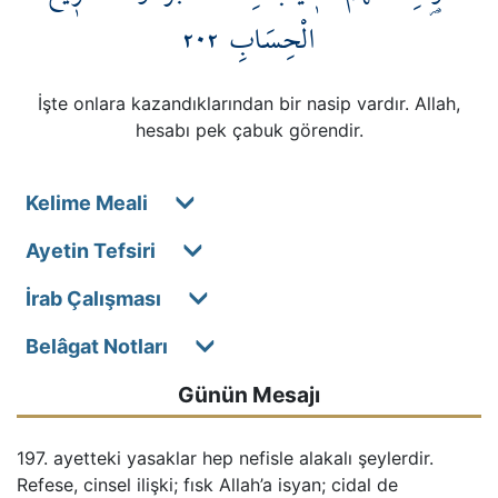
٢٠٢
الْحِسَابِ
İşte onlara kazandıklarından bir nasip vardır. Allah,
hesabı pek çabuk görendir.
Kelime Meali
Ayetin Tefsiri
İrab Çalışması
Belâgat Notları
Günün Mesajı
197. ayetteki yasaklar hep nefisle alakalı şeylerdir.
Refese, cinsel ilişki; fısk Allah’a isyan; cidal de