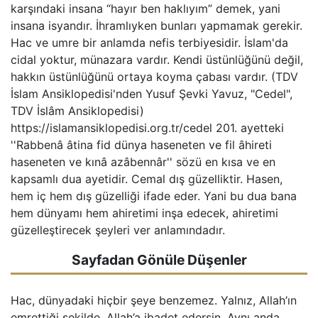
karşındaki insana “hayır ben haklıyım” demek, yani
insana isyandır. İhramlıyken bunları yapmamak gerekir.
Hac ve umre bir anlamda nefis terbiyesidir. İslam'da
cidal yoktur, münazara vardır. Kendi üstünlüğünü değil,
hakkın üstünlüğünü ortaya koyma çabası vardır. (TDV
İslam Ansiklopedisi'nden Yusuf Şevki Yavuz, "Cedel",
TDV İslâm Ansiklopedisi)
https://islamansiklopedisi.org.tr/cedel 201. ayetteki
''Rabbenâ âtina fid dünya haseneten ve fil âhireti
haseneten ve kınâ azâbennâr'' sözü en kısa ve en
kapsamlı dua ayetidir. Cemal dış güzelliktir. Hasen,
hem iç hem dış güzelliği ifade eder. Yani bu dua bana
hem dünyamı hem ahiretimi inşa edecek, ahiretimi
güzelleştirecek şeyleri ver anlamındadır.
Sayfadan Gönüle Düşenler
Hac, dünyadaki hiçbir şeye benzemez. Yalnız, Allah’ın
emrettiği şekilde, Allah’a ibadet edersin. Aynı anda,